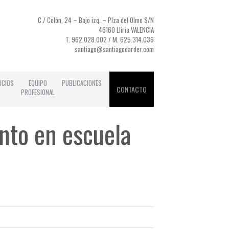
C./ Colón, 24 – Bajo izq. – Plza del Olmo S/N
46160 Lliria VALENCIA
T. 962.028.002 / M. 625.314.036
santiago@santiagodarder.com
ICIOS
EQUIPO
PUBLICACIONES
CONTACTO
PROFESIONAL
ento en escuela